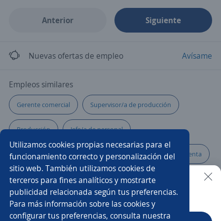
Anterior
Siguiente
Nuevas ofertas de empleo
Avísame
Empleos similares
Gerente comercial
Supervisor/a de producción
Producción
Jefe/a de personal
Utilizamos cookies propias necesarias para el
Supervisor/a eléctrico
Asesor/a comercial punto de venta
funcionamiento correcto y personalización del
sitio web. También utilizamos cookies de
Vendedor/a en terreno
Gerente de mantenimiento
terceros para fines analíticos y mostrarte
publicidad relacionada según tus preferencias.
Buscar es más fácil en la app
Para más información sobre las cookies y
Operador/a cajero
Ejecutivo/a de venta
Cajeros/as
configurar tus preferencias, consulta nuestra