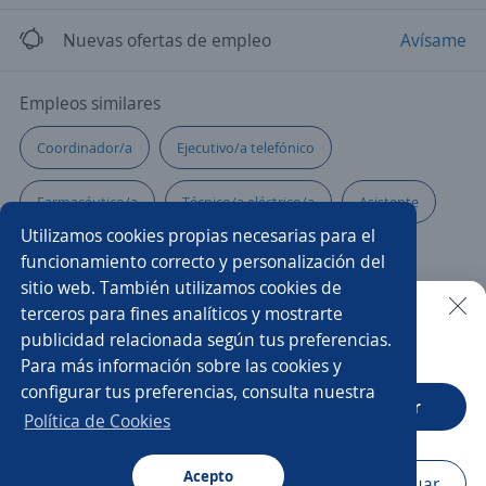
Nuevas ofertas de empleo
Avísame
Empleos similares
Coordinador/a
Ejecutivo/a telefónico
Farmacéutico/a
Técnico/a eléctrico/a
Asistente
Utilizamos cookies propias necesarias para el
Ejecutivo/a de atención al cliente
funcionamiento correcto y personalización del
sitio web. También utilizamos cookies de
Supervisor/a de producción
Maquinista
terceros para fines analíticos y mostrarte
publicidad relacionada según tus preferencias.
Buscar es más fácil en la app
Para más información sobre las cookies y
Gerente administrativo
Administración
configurar tus preferencias, consulta nuestra
CT App
Abrir
Gerente comercial
Empacador/a
Jefe/a de logística
Política de Cookies
Jefe/a de operaciones
Autoservicios
Acepto
Navegador
Continuar