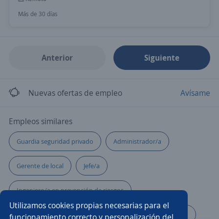
Más de 30 días
Anterior
Siguiente
Nuevas ofertas de empleo
Avísame
Empleos similares
Guardia seguridad privado
Administrador/a
Gerente de local
Jefe/a
Ingeniero/a en prevención de riesgos
Utilizamos cookies propias necesarias para el
Administrativos logísticos
Operador/a de excavadora
funcionamiento correcto y personalización del