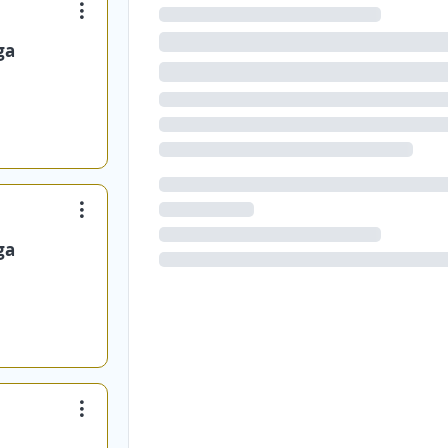
ga
ga