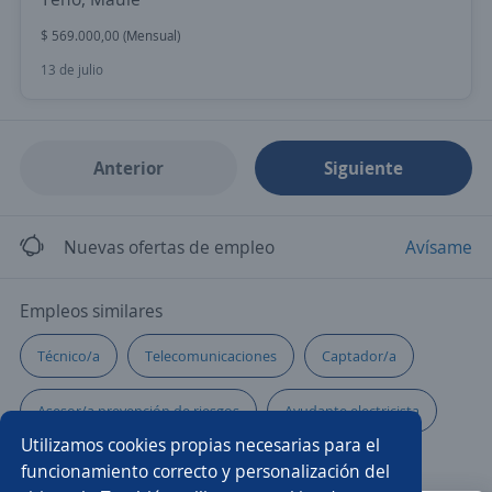
$ 569.000,00 (Mensual)
13 de julio
Anterior
Siguiente
Nuevas ofertas de empleo
Avísame
Empleos similares
Técnico/a
Telecomunicaciones
Captador/a
Asesor/a prevención de riesgos
Ayudante electricista
Utilizamos cookies propias necesarias para el
Vendedor comisionista
Auxiliar
funcionamiento correcto y personalización del