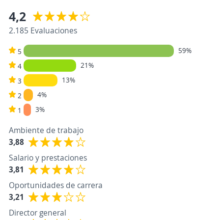
4,2
2.185 Evaluaciones
59%
5
21%
4
13%
3
4%
2
3%
1
Ambiente de trabajo
3,88
Salario y prestaciones
3,81
Oportunidades de carrera
3,21
Director general