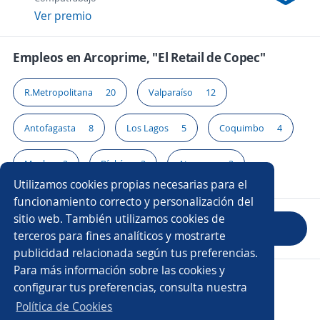
Ver premio
Empleos en Arcoprime, "El Retail de Copec"
R.Metropolitana
20
Valparaíso
12
Antofagasta
8
Los Lagos
5
Coquimbo
4
Maule
3
Bíobío
3
Atacama
2
Utilizamos cookies propias necesarias para el
funcionamiento correcto y personalización del
sitio web. También utilizamos cookies de
Evaluar empresa
terceros para fines analíticos y mostrarte
publicidad relacionada según tus preferencias.
Para más información sobre las cookies y
Copyright 2014 - 2026 DGNET LTD.
configurar tus preferencias, consulta nuestra
Aviso legal
/
Privacidad
Política de Cookies