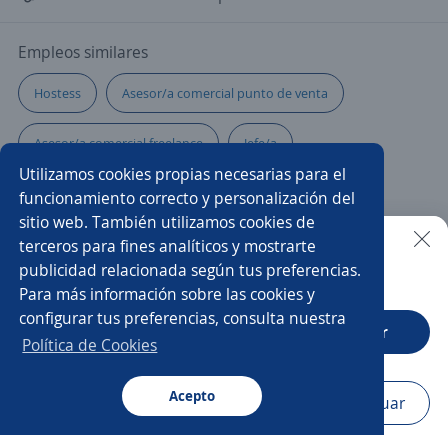
Empleos similares
Hostess
Asesor/a comercial punto de venta
Asesor/a comercial freelance
Jefe/a
Utilizamos cookies propias necesarias para el
Prevencionista de riesgos
Mercaderista
funcionamiento correcto y personalización del
sitio web. También utilizamos cookies de
Vendedor/a
Cajero/a
Reponedores/as
terceros para fines analíticos y mostrarte
publicidad relacionada según tus preferencias.
Buscar es más fácil en la app
Para más información sobre las cookies y
Producción
Autoservicios
Agente de ventas
configurar tus preferencias, consulta nuestra
CT App
Abrir
Comercial telecomunicaciones
Auxiliar de aseo
Política de Cookies
Vendedor/a puerta a puerta
Acepto
Navegador
Continuar
Buscar
Postulaciones
Avisos
Favoritos
Menú