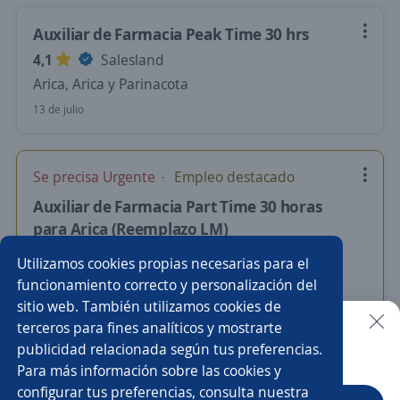
Auxiliar de Farmacia Peak Time 30 hrs
4,1
Salesland
Arica, Arica y Parinacota
13 de julio
Se precisa Urgente
Empleo destacado
Auxiliar de Farmacia Part Time 30 horas
para Arica (Reemplazo LM)
People GO
Utilizamos cookies propias necesarias para el
Arica, Arica y Parinacota
funcionamiento correcto y personalización del
sitio web. También utilizamos cookies de
Más de 30 días
terceros para fines analíticos y mostrarte
publicidad relacionada según tus preferencias.
Buscar es más fácil en la app
Para más información sobre las cookies y
Nuevas ofertas de empleo
Avísame
configurar tus preferencias, consulta nuestra