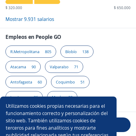
$ 320.000
$ 650.000
Mostrar 9.931 salarios
Empleos en People GO
R.Metropolitana
805
Bíobío
138
Atacama
90
Valparaíso
71
Antofagasta
60
Coquimbo
51
Los Lagos
36
Maule
32
Utilizamos cookies propias necesarias para el
funcionamiento correcto y personalización del
sitio web. También utilizamos cookies de
Evaluar empresa
terceros para fines analíticos y mostrarte
publicidad relacionada según tus preferencias.