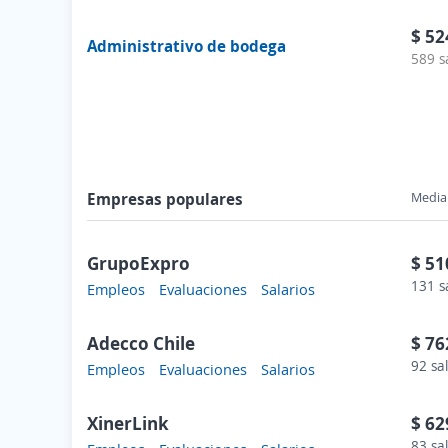
$ 52
Administrativo de bodega
589 s
Empresas populares
Media 
GrupoExpro
$ 51
131 s
Empleos
Evaluaciones
Salarios
Adecco Chile
$ 76
92 sa
Empleos
Evaluaciones
Salarios
XinerLink
$ 62
83 sa