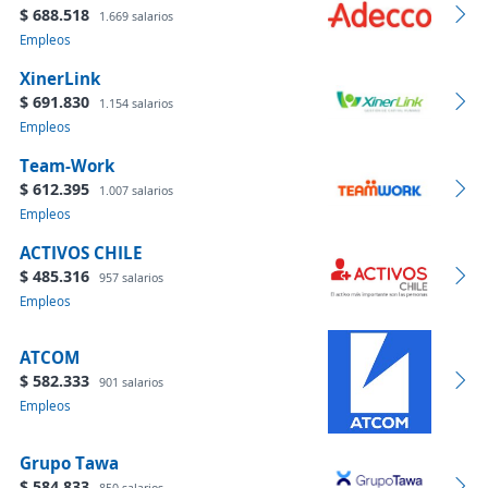
$ 688.518
1.669 salarios
Empleos
XinerLink
$ 691.830
1.154 salarios
Empleos
Team-Work
$ 612.395
1.007 salarios
Empleos
ACTIVOS CHILE
$ 485.316
957 salarios
Empleos
ATCOM
$ 582.333
901 salarios
Empleos
Grupo Tawa
$ 584.833
850 salarios