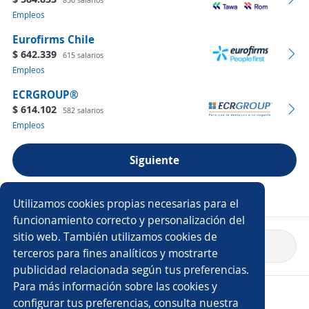
Empleos
Eurofirms Chile
$ 642.339
615 salarios
Empleos
ECRGROUP®️
$ 614.102
582 salarios
Empleos
Siguiente
Ver más empresas
Utilizamos cookies propias necesarias para el
funcionamiento correcto y personalización del
sitio web. También utilizamos cookies de
Volver a inicio
terceros para fines analíticos y mostrarte
publicidad relacionada según tus preferencias.
Para más información sobre las cookies y
Copyright 2014 - 2026 DGNET LTD.
configurar tus preferencias, consulta nuestra