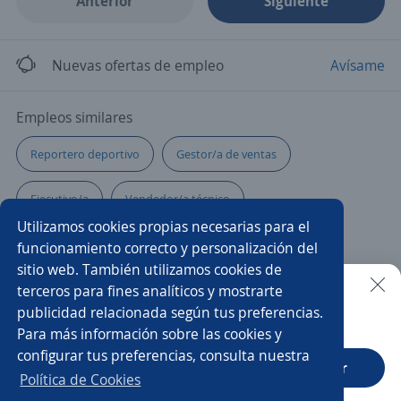
Anterior
Siguiente
Nuevas ofertas de empleo
Avísame
Empleos similares
Reportero deportivo
Gestor/a de ventas
Ejecutivo/a
Vendedor/a técnico
Utilizamos cookies propias necesarias para el
Vendedor comisionista
Ejecutivo de ventas
funcionamiento correcto y personalización del
sitio web. También utilizamos cookies de
Vendedor/a en terreno
Ejecutivo/a financiero
terceros para fines analíticos y mostrarte
publicidad relacionada según tus preferencias.
Buscar es más fácil en la app
Para más información sobre las cookies y
Vendedora retail
Chef
Asesor/a financiero
configurar tus preferencias, consulta nuestra
CT App
Abrir
Production manager
Vendedor retail
Política de Cookies