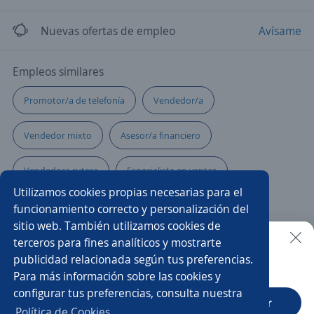
Nuevas ofertas de empleo
Avísame
Empleos similares
Promotor/a de telefonía
Vendedor/a
Vendedor mixto
Asesor/a financiero
Vendedora rutera
Especialista en ventas
Utilizamos cookies propias necesarias para el
Promotor/a de tarjetas de crédito
funcionamiento correcto y personalización del
sitio web. También utilizamos cookies de
Representante de ventas
Promovendedor/a
terceros para fines analíticos y mostrarte
publicidad relacionada según tus preferencias.
Buscar es más fácil en la app
Para más información sobre las cookies y
Reportero deportivo
Coordinador/a
configurar tus preferencias, consulta nuestra
CT App
Abrir
Asesor/a comercial
Promotor/a
Política de Cookies