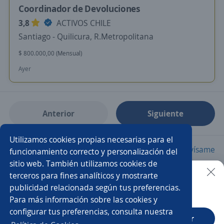
Coordinador de Devoluciones
3,8
ACTIVOS CHILE
Santiago - Quilicura, R.Metropolitana
$ 800.000,00 (Mensual)
Ayer
Anterior
Siguiente
Utilizamos cookies propias necesarias para el
Nuevas ofertas de empleo
Avísame
funcionamiento correcto y personalización del
sitio web. También utilizamos cookies de
terceros para fines analíticos y mostrarte
Empleos similares
publicidad relacionada según tus preferencias.
Buscar es más fácil en la app
Para más información sobre las cookies y
Exportaciones
Analista de comercio internacional
configurar tus preferencias, consulta nuestra
CT App
Abrir