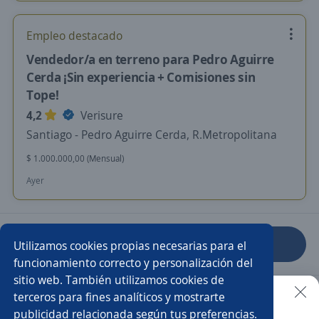
Empleo destacado
Vendedor/a en terreno para Pedro Aguirre
Cerda ¡Sin experiencia + Comisiones sin
Tope!
4,2
Verisure
Santiago - Pedro Aguirre Cerda, R.Metropolitana
$ 1.000.000,00 (Mensual)
Ayer
Anterior
Siguiente
Utilizamos cookies propias necesarias para el
funcionamiento correcto y personalización del
sitio web. También utilizamos cookies de
Nuevas ofertas de empleo
Avísame
terceros para fines analíticos y mostrarte
publicidad relacionada según tus preferencias.
Buscar es más fácil en la app