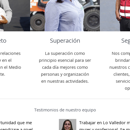
eto
Superación
Se
 relaciones
La superación como
Nos com
 en el
principio esencial para ser
brindar
n el Medio
cada día mejores como
nuestros 
te.
personas y organización
clientes
en nuestras actividades.
servici
op
Testimonios de nuestro equipo
ortunidad que me
Trabajar en Lo Valledor 
rendizaje a nivel
mujer y profesional. Se m