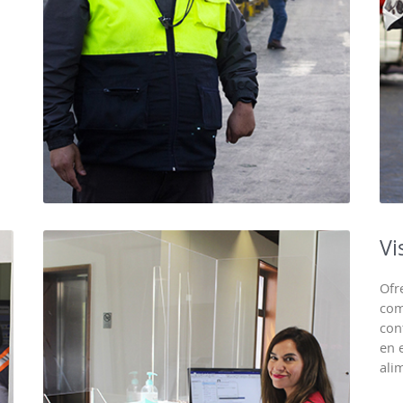
Vi
Ofr
com
con
en 
ali