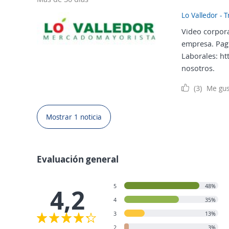
Lo Valledor - 
Video corpora
empresa. Pag
Laborales: ht
nosotros.
(3)
Me gus
Mostrar 1 noticia
Evaluación general
5
48%
4,2
4
35%
3
13%
2
3%