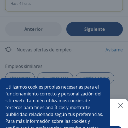
Hace 6 horas
Anterior
Siguiente
Nuevas ofertas de empleo
Avísame
Empleos similares
Almacenista
Auxiliar de aseo
Guardia ejecutivo
Utilizamos cookies propias necesarias para el
Guardias
Guardia monitorista
Técnico/a
funcionamiento correcto y personalización del
sitio web. También utilizamos cookies de
Operador/a de monitoreo
Operario/a fierrero
terceros para fines analíticos y mostrarte
publicidad relacionada según tus preferencias.
Buscar es más fácil en la app
Para más información sobre las cookies y
Ayudante de limpieza
Prevencionista de riesgos
configurar tus preferencias, consulta nuestra