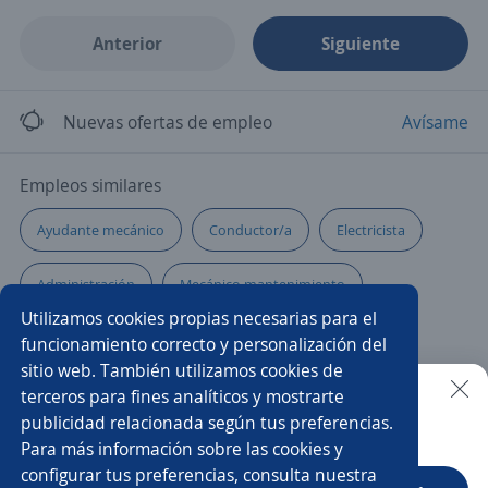
Anterior
Siguiente
Nuevas ofertas de empleo
Avísame
Empleos similares
Ayudante mecánico
Conductor/a
Electricista
Administración
Mecánico mantenimiento
Utilizamos cookies propias necesarias para el
Técnico/a instalador
Operador/a de grúa
funcionamiento correcto y personalización del
sitio web. También utilizamos cookies de
Operario/a de producción
Soldador/a
terceros para fines analíticos y mostrarte
publicidad relacionada según tus preferencias.
Buscar es más fácil en la app
Para más información sobre las cookies y
Técnico/a en telecomunicaciones
Técnico/a mecánico
configurar tus preferencias, consulta nuestra