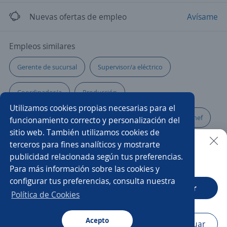
Nuevas ofertas de empleo
Avísame
Empleos similares
Gerente de sucursal
Supervisor/a eléctrico
Coordinador/a
Producción
Utilizamos cookies propias necesarias para el
Comercial telecomunicaciones
Mercaderista
Chef
funcionamiento correcto y personalización del
sitio web. También utilizamos cookies de
Production manager
Ejecutivo/a de atención al cliente
terceros para fines analíticos y mostrarte
publicidad relacionada según tus preferencias.
Buscar es más fácil en la app
Para más información sobre las cookies y
Administrativo/a
Gerente operativo
Cajero banco
configurar tus preferencias, consulta nuestra
CT App
Abrir
Supervisor/a de operaciones
Telecomunicaciones
Política de Cookies
Account manager
Acepto
Navegador
Continuar