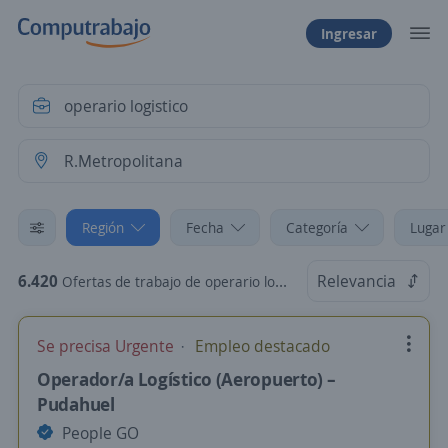
Ingresar
Región
Fecha
Categoría
Lugar
6.420
Relevancia
Ofertas de trabajo de operario logistico en R.Metropolitana
Se precisa Urgente
Empleo destacado
Operador/a Logístico (Aeropuerto) –
Pudahuel
People GO