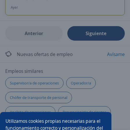
Ayer
Anterior
Siguiente
Nuevas ofertas de empleo
Avísame
Empleos similares
Supervisor/a de operaciones
Operador/a
Chófer de transporte de personal
Analista de operaciones
Prevencionista de riesgos
Utilizamos cookies propias necesarias para el
Operador/a logístico
Operario/a de almacén
funcionamiento correcto y personalización del