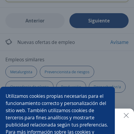
Anterior
Siguiente
Nuevas ofertas de empleo
Avísame
Empleos similares
Metalurgista
Prevencionista de riesgos
Operador/a de planta
Producción
Despachador/a
Utilizamos cookies propias necesarias para el
Operario/a de carga y descarga
Carpintero/a
funcionamiento correcto y personalización del
sitio web. También utilizamos cookies de
Ayudantes de cocina producción
Reponedor/a
terceros para fines analíticos y mostrarte
publicidad relacionada según tus preferencias.
Buscar es más fácil en la app
Para más información sobre las cookies y
Operario/a
Operador/a
Asistente de producción