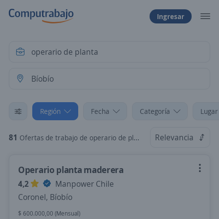
Ingresar
Región
Fecha
Categoría
Lugar
81
Relevancia
Ofertas de trabajo de operario de planta en Bíobío
Operario planta maderera
4,2
Manpower Chile
Coronel, Bíobío
$ 600.000,00 (Mensual)