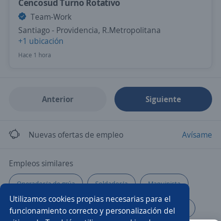
Cencosud Turno Rotativo
Team-Work
Santiago - Providencia, R.Metropolitana
+1 ubicación
Hace 1 hora
Anterior
Siguiente
Nuevas ofertas de empleo
Avísame
Empleos similares
Operador/a de grúa
Soldador/a
Maquinista
Utilizamos cookies propias necesarias para el
Empleada de limpieza
Higienista
Operarios/as
funcionamiento correcto y personalización del