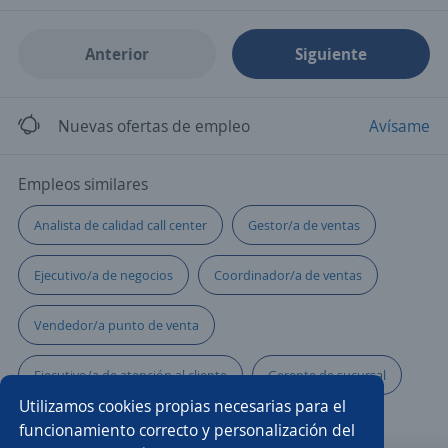
Anterior
Siguiente
Nuevas ofertas de empleo
Avísame
Empleos similares
Analista de calidad call center
Gestor/a de ventas
Ejecutivo/a de negocios
Coordinador/a de ventas
Vendedor/a punto de venta
Ejecutivo/a de atención al cliente
Gerente de sucursal
Utilizamos cookies propias necesarias para el
Gerente de cuentas clave
Vendedor repartidor
funcionamiento correcto y personalización del