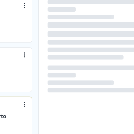
a
a
rto