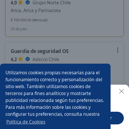
4,0
Grupo Norte Chile
Arica, Arica y Parinacota
$ 700.000,00 (Mensual)
29 de julio
Guardia de seguridad OS
4,2
Adecco Chile
Arica, Arica y Parinacota
Utilizamos cookies propias necesarias para el
$ 630.000,00 (Mensual)
funcionamiento correcto y personalización del
sitio web. También utilizamos cookies de
Más de 30 días
terceros para fines analíticos y mostrarte
publicidad relacionada según tus preferencias.
Buscar es más fácil en la app
Para más información sobre las cookies y
Nuevas ofertas de empleo
Avísame
configurar tus preferencias, consulta nuestra
CT App
Abrir
Política de Cookies
Empleos similares