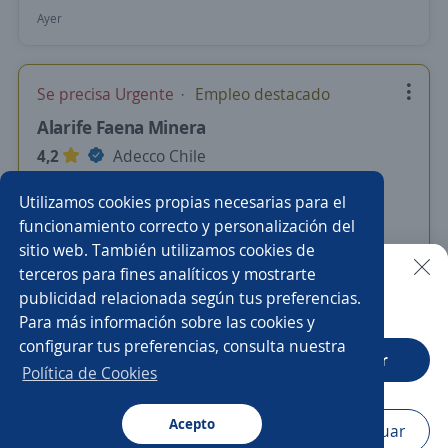
Ayer
Se precisa Urgente
Empleo destacado
Alarife Faena Minera
4,2
Adecco Chile
Taltal, Antofagasta
Utilizamos cookies propias necesarias para el
$ 1.000.000,00 (Mensual)
funcionamiento correcto y personalización del
sitio web. También utilizamos cookies de
19 de julio
terceros para fines analíticos y mostrarte
publicidad relacionada según tus preferencias.
Buscar es más fácil en la app
Para más información sobre las cookies y
Nuevas ofertas de empleo
Avísame
configurar tus preferencias, consulta nuestra
CT App
Abrir
Política de Cookies
Empleos similares
Topógrafo/a
Acepto
Navegador
Continuar