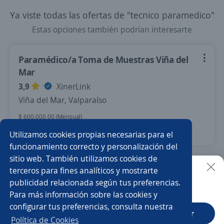
Ya viste todas las ofertas de "tecnico paramedico"
Estas opciones también podrían interesarte
Paramédico/a Toma de Muestras Viña del
Mar
3,9
XinerLink
Viña del Mar, Valparaíso
$ 600.000,00 (Mensual)
18 de julio
Utilizamos cookies propias necesarias para el
funcionamiento correcto y personalización del
sitio web. También utilizamos cookies de
Nuevas ofertas de empleo
Avísame
terceros para fines analíticos y mostrarte
publicidad relacionada según tus preferencias.
Buscar es más fácil en la app
Para más información sobre las cookies y
Empleos similares
configurar tus preferencias, consulta nuestra
CT App
Abrir
Asistente/a dental
Técnico/a paramédico
Hostess
Política de Cookies