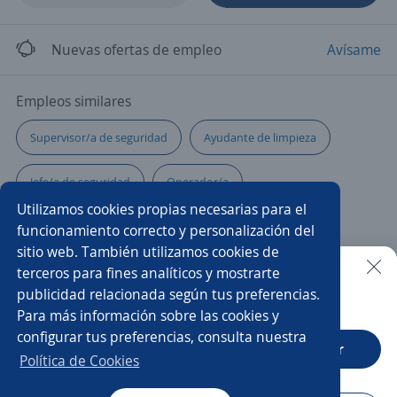
Nuevas ofertas de empleo
Avísame
Empleos similares
Supervisor/a de seguridad
Ayudante de limpieza
Jefe/a de seguridad
Operador/a
Utilizamos cookies propias necesarias para el
Supervisor/a de aseo
Supervisor/a de almacén
funcionamiento correcto y personalización del
sitio web. También utilizamos cookies de
Supervisor/a de seguridad y salud en el trabajo
terceros para fines analíticos y mostrarte
publicidad relacionada según tus preferencias.
Buscar es más fácil en la app
Para más información sobre las cookies y
Líder de proyecto
Supervisor/a
Guardia ejecutivo
configurar tus preferencias, consulta nuestra
CT App
Abrir
Autoservicios
Supervisor/a de terreno
Política de Cookies