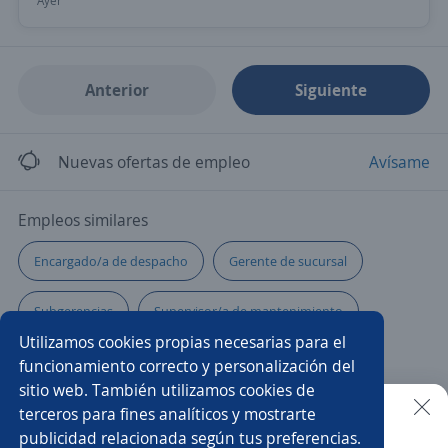
Ayer
Anterior
Siguiente
Nuevas ofertas de empleo
Avísame
Empleos similares
Encargado/a de despacho
Gerente de sucursal
Subgerencias
Supervisor/a de mantenimiento
Utilizamos cookies propias necesarias para el
Gerente de tesorería
Jefe/a de tienda
funcionamiento correcto y personalización del
sitio web. También utilizamos cookies de
Jefe/a de laboratorio
Supervisor/a de personal
terceros para fines analíticos y mostrarte
publicidad relacionada según tus preferencias.
Buscar es más fácil en la app