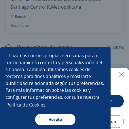
Santiago Centro, R.Metropolitana
Remoto
Hace 5 días
Nuevas ofertas de empleo
Avísame
Utilizamos cookies propias necesarias para el
funcionamiento correcto y personalización del
Empleos similares
sitio web. También utilizamos cookies de
Inspector/a de control de calidad
terceros para fines analíticos y mostrarte
publicidad relacionada según tus preferencias.
Buscar es más fácil en la app
Para más información sobre las cookies y
Inspector/a técnico de obras
Inspector calidad
configurar tus preferencias, consulta nuestra
CT App
Abrir
Inspector/a de obra
Inspector/a de calidad
Política de Cookies
Conductor/a
Chófer
Inspector/a
Acepto
Navegador
Continuar