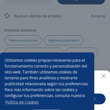
Nuevas ofertas de empleo
Avísame
Empleos similares
Telecomunicaciones
Ingeniero especialista
Técnico/a en prevención de riesgos
Ingeniero ventas
Utilizamos cookies propias necesarias para el
Responsables
Supervisor/a
Captador/a
funcionamiento correcto y personalización del
sitio web. También utilizamos cookies de
Técnico/a de soporte
Administrador/a de contratos
terceros para fines analíticos y mostrarte
publicidad relacionada según tus preferencias.
Buscar es más fácil en la app
Para más información sobre las cookies y
Supervisor/a eléctrico
Secretario técnico
configurar tus preferencias, consulta nuestra
CT App
Abrir
Ingeniero/a de mantenimiento
Captadora
Política de Cookies