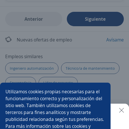
Anterior
Siguiente
Nuevas ofertas de empleo
Avísame
Empleos similares
Ingeniero automatización
Técnico/a de mantenimiento
Encargado/a
Líder de proyecto
Utilizamos cookies propias necesarias para el
Analista de recursos humanos
Programador/a
funcionamiento correcto y personalización del
sitio web. También utilizamos cookies de
Ayudante de cocina
Supervisor/a ssoma
terceros para fines analíticos y mostrarte
publicidad relacionada según tus preferencias.
Buscar es más fácil en la app
Para más información sobre las cookies y
Supervisor/a de terreno
Técnico/a químico