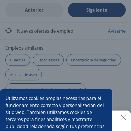
Anterior
Siguiente
Nuevas ofertas de empleo
Avísame
Empleos similares
Guardias
Especialistas
Encargado/a de seguridad
Auxiliar de aseo
Gerente de seguridad e higiene industrial
Utilizamos cookies propias necesarias para el
Guardia ejecutivo
Pintor/a
funcionamiento correcto y personalización del
sitio web. También utilizamos cookies de
Guardia de seguridad chófer
Supervisor/a ssoma
terceros para fines analíticos y mostrarte
publicidad relacionada según tus preferencias.
Buscar es más fácil en la app