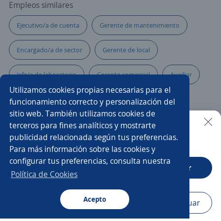
Empleos similares
Ejecutivo/a de cuenta
Gerente de mantenimiento
Encargado/a de sector
Gerente de local
Jefe/a de laboratorio
Gerente comercial
Auxiliar
Utilizamos cookies propias necesarias para el
Reponedores/as
funcionamiento correcto y personalización del
sitio web. También utilizamos cookies de
Gerente de seguridad e higiene industrial
terceros para fines analíticos y mostrarte
publicidad relacionada según tus preferencias.
Buscar es más fácil en la app
Para más información sobre las cookies y
Gerente de planta
Jefe/a de servicio
configurar tus preferencias, consulta nuestra
CT App
Abrir
Production manager
Ejecutivo/a comercial
Política de Cookies
Gerente de recursos humanos
Supervisor/a de ventas
Acepto
Navegador
Continuar
Buscar
Postulaciones
Avisos
Favoritos
Menú