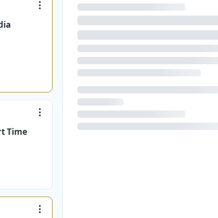
dia
rt Time