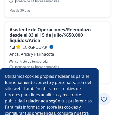
Jornada de 44 horas semanales
Más de 30 días
Asistente de Operaciones/Reemplazo
desde el 03 al 15 de Julio/$650.000
líquidos/Arica
4.3
ECRGROUP®️
Arica, Arica y Parinacota
contrato de temporada
Jornada de 44 horas semanales
Utilizamos cookies propias necesarias para el
27 de julio
funcionamiento correcto y personalización del
sitio web. También utilizamos cookies de
terceros para fines analíticos y mostrarte
Postularme
publicidad relacionada según tus preferencias.
Para más información sobre las cookies y
configurar tus preferencias, consulta nuestra