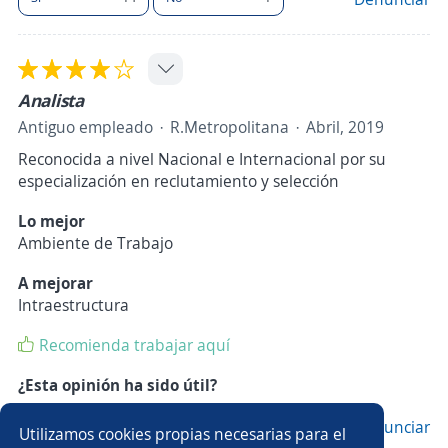
Analista
Antiguo empleado
R.Metropolitana
Abril, 2019
Reconocida a nivel Nacional e Internacional por su
especialización en reclutamiento y selección
Lo mejor
Ambiente de Trabajo
A mejorar
Intraestructura
Recomienda trabajar aquí
¿Esta opinión ha sido útil?
Sí
10
No
1
Denunciar
Utilizamos cookies propias necesarias para el