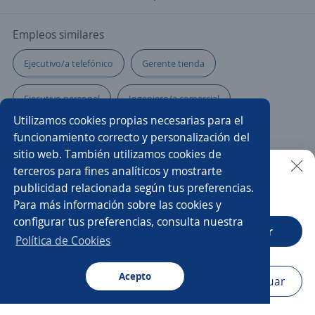
Empleos similares
Ejecutivo/a telefónico
Gerente tienda
Ejecutivo personal
Ingeniero/a comercial
Utilizamos cookies propias necesarias para el
Operadores/as
Asesor/a
Vendedora local
funcionamiento correcto y personalización del
sitio web. También utilizamos cookies de
Supervisor/a de terreno
Promotor/a de audio y video
terceros para fines analíticos y mostrarte
publicidad relacionada según tus preferencias.
Buscar es más fácil en la app
Para más información sobre las cookies y
Administrativo ventas
Reponedor/a
configurar tus preferencias, consulta nuestra
CT App
Abrir
Promotor/a de tecnología
Promotor de pinturas
Política de Cookies
Agente de ventas de material eléctrico
Vendedor campo
Acepto
Navegador
Continuar
Buscar
Postulaciones
Avisos
Favoritos
Menú