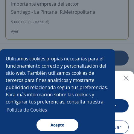
Importante empresa del sector
Santiago - La Pintana, R.Metropolitana
$ 600.000,00 (Mensual)
Ayer
Anterior
Siguiente
Utilizamos cookies propias necesarias para el
funcionamiento correcto y personalización del
sitio web. También utilizamos cookies de
Nuevas ofertas de empleo
Avísame
terceros para fines analíticos y mostrarte
publicidad relacionada según tus preferencias.
Buscar es más fácil en la app
Para más información sobre las cookies y
Empleos similares
configurar tus preferencias, consulta nuestra
CT App
Abrir
Operarios de bodega
Vendedor comisionista
Política de Cookies
Producción
Almacenista
Acepto
Navegador
Continuar