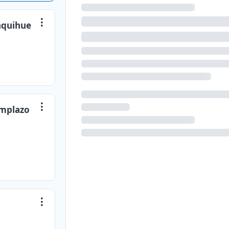
nquihue
emplazo