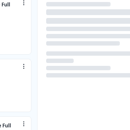
Full
 Full