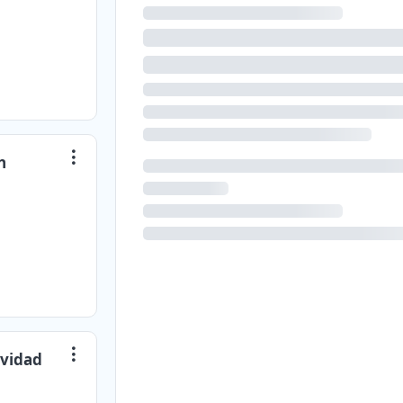
n
ividad