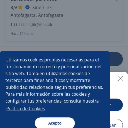
3,9
XinerLink
Antofagasta, Antofagasta
$ 11.111.111,00 (Mensual)
Hace 14 horas
Anterior
Siguiente
Utilizamos cookies propias necesarias para el
funcionamiento correcto y personalización del
sitio web. También utilizamos cookies de
Nuevas ofertas de empleo
Avísame
terceros para fines analíticos y mostrarte
publicidad relacionada según tus preferencias.
Buscar es más fácil en la app
Para más información sobre las cookies y
Empleos similares
configurar tus preferencias, consulta nuestra
CT App
Abrir
Camarero/a
Ayudante de limpieza
Velador/a
Política de Cookies
Bartender
Mucamo/a
Auxiliar de cocina
Acepto
Navegador
Continuar