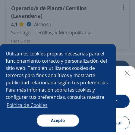
Operario/a de Planta/ Cerrillos
(Lavanderia)
4,1
Alcansa
Santiago - Cerrillos, R.Metropolitana
Hace 2 días
Utilizamos cookies propias necesarias para el
funcionamiento correcto y personalización del
sitio web. También utilizamos cookies de
Anterior
Siguiente
terceros para fines analíticos y mostrarte
publicidad relacionada según tus preferencias.
Buscar es más fácil en la app
Para más información sobre las cookies y
Nuevas ofertas de empleo
Avísame
configurar tus preferencias, consulta nuestra
CT App
Abrir
Política de Cookies
Empleos similares
Operario/a de planta
Lavandería
Hostess
Acepto
Navegador
Continuar
Buscar
Postulaciones
Avisos
Favoritos
Menú