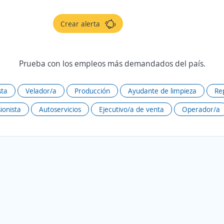
Crear alerta
Prueba con los empleos más demandados del país.
sta
Velador/a
Producción
Ayudante de limpieza
Re
ionista
Autoservicios
Ejecutivo/a de venta
Operador/a