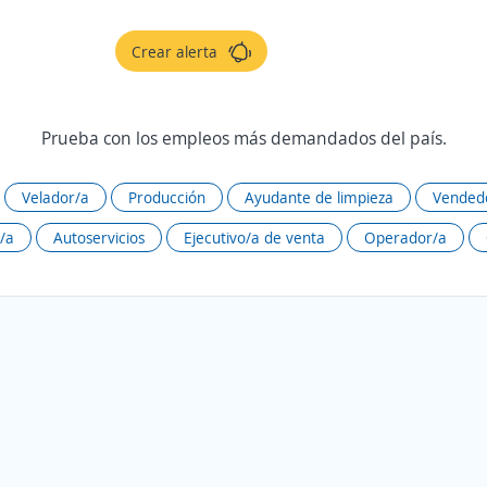
Crear alerta
Prueba con los empleos más demandados del país.
Velador/a
Producción
Ayudante de limpieza
Vendedo
/a
Autoservicios
Ejecutivo/a de venta
Operador/a