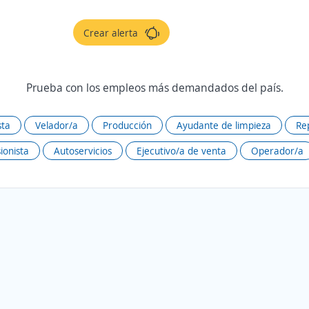
Crear alerta
Prueba con los empleos más demandados del país.
sta
Velador/a
Producción
Ayudante de limpieza
Re
ionista
Autoservicios
Ejecutivo/a de venta
Operador/a