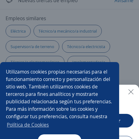
Nuevas ofertas de empleo
Avísame
Empleos similares
Eléctrica
Técnico/a mecánico/a industrial
Supervisor/a de terreno
Técnico/a electricista
Técnico/a electromecánico
Implementador/a
Utilizamos cookies propias necesarias para el
Mecánico mantenimiento
Líder de proyecto
funcionamiento correcto y personalización del
sitio web. También utilizamos cookies de
Chóferes con licencia vigente
Multifuncionales
terceros para fines analíticos y mostrarte
publicidad relacionada según tus preferencias.
Buscar es más fácil en la app
Para más información sobre las cookies y
Operador/a de grúa
Eléctrico
configurar tus preferencias, consulta nuestra
CT App
Abrir
Administrador/a de contratos
Operador/a
Política de Cookies