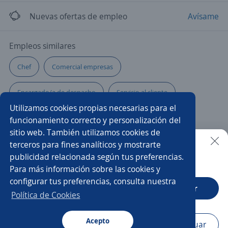
Nuevas ofertas de empleo
Avísame
Empleos similares
Chef
Comercial empresas
Encargado/a de despacho
Servicio al cliente
Utilizamos cookies propias necesarias para el
Vendedor seguros
Coordinador/a
funcionamiento correcto y personalización del
sitio web. También utilizamos cookies de
Telecomunicaciones
Jefe/a de ventas
terceros para fines analíticos y mostrarte
publicidad relacionada según tus preferencias.
Buscar es más fácil en la app
Para más información sobre las cookies y
Agente ventas telemarketing
Cajero banco
configurar tus preferencias, consulta nuestra
CT App
Abrir
Operador/a de camión grúa
Asistente comercial
Política de Cookies
Gerente operativo
Administrador/a
Ejecutivos/as
Acepto
Navegador
Continuar