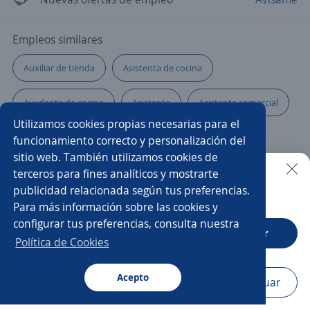
Empleos similares
Auxiliar de tienda
Asistenta de cocina
Ayudante de cocina
Asistente
Asistente comercial
Utilizamos cookies propias necesarias para el
Auxiliar servicio al cliente
Auxiliar de panadería
funcionamiento correcto y personalización del
sitio web. También utilizamos cookies de
Auxiliar contable y administrativo
Asistente de ventas
terceros para fines analíticos y mostrarte
publicidad relacionada según tus preferencias.
Buscar es más fácil en la app
Para más información sobre las cookies y
Ayudante de limpieza
Promotores/as de belleza
configurar tus preferencias, consulta nuestra
CT App
Abrir
Promotor/a eventual
Auxiliar de farmacia
Política de Cookies
Auxiliar de cocina
Ejecutivo personal
Acepto
Navegador
Continuar
Buscar
Postulaciones
Avisos
Favoritos
Menú